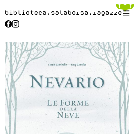
biblioteca.​salaborsa.ragazz
e