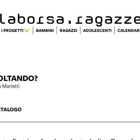
alaborsa.ragazz
I PROGETTI
BAMBINI
RAGAZZI
ADOLESCENTI
CALENDAR
COLTANDO?
 Marietti
ATALOGO