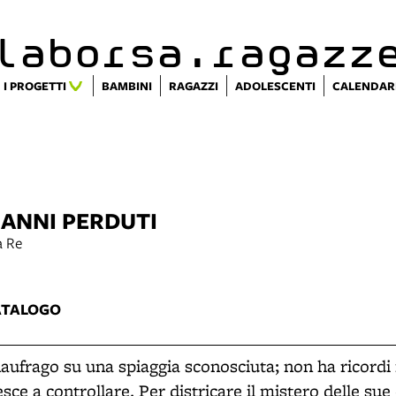
alaborsa.ragazz
I PROGETTI
BAMBINI
RAGAZZI
ADOLESCENTI
CALENDAR
 ANNI PERDUTI
a Re
ATALOGO
naufrago su una spiaggia sconosciuta; non ha ricord
sce a controllare. Per districare il mistero delle sue 