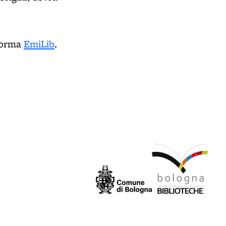
aforma
EmiLib
.