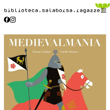
biblioteca.​salaborsa.ragazz
e