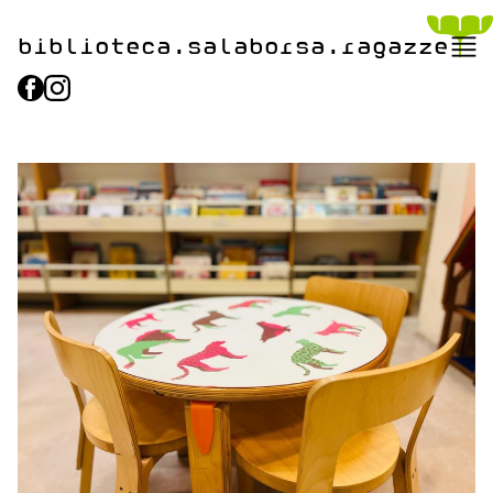
biblioteca.​salaborsa.ragazz
e