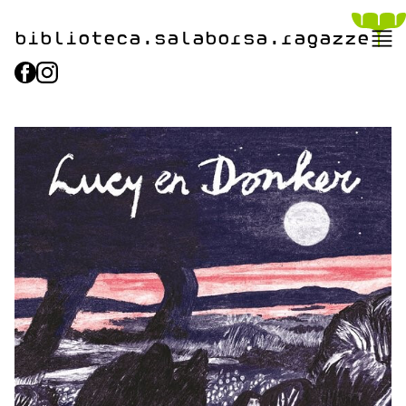
biblioteca.​salaborsa.ragazz
e