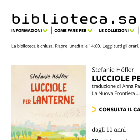
biblioteca.​s
INFORMAZIONI
COME FARE PER
LE COLLEZIONI
La biblioteca è chiusa. Riapre lunedì alle 14:00.
Leggi tutti gli orari.
Stefanie Höfler
LUCCIOLE P
traduzione di Anna P
La Nuova Frontiera J
CONSULTA IL C
dagli 11 anni