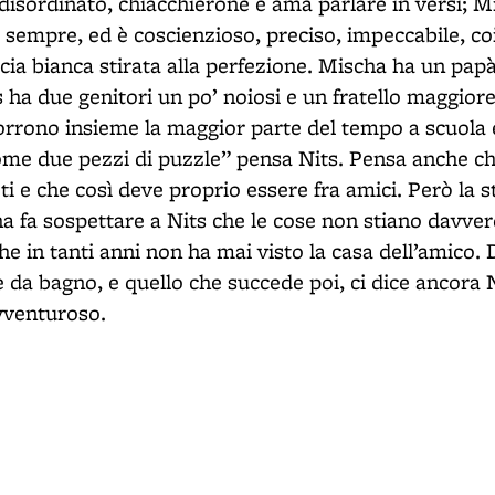
 disordinato, chiacchierone e ama parlare in versi; Mi
 sempre, ed è coscienzioso, preciso, impeccabile, coi
icia bianca stirata alla perfezione. Mischa ha un pap
s ha due genitori un po’ noiosi e un fratello maggiore
corrono insieme la maggior parte del tempo a scuola 
e due pezzi di puzzle” pensa Nits. Pensa anche che
ti e che così deve proprio essere fra amici. Però la 
a fa sospettare a Nits che le cose non stiano davve
he in tanti anni non ha mai visto la casa dell’amico.
 da bagno, e quello che succede poi, ci dice ancora Ni
vventuroso.