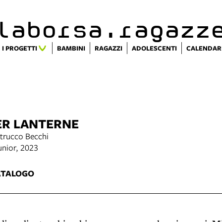
alaborsa.ragazz
I PROGETTI
BAMBINI
RAGAZZI
ADOLESCENTI
CALENDAR
ER LANTERNE
atrucco Becchi
unior, 2023
ATALOGO