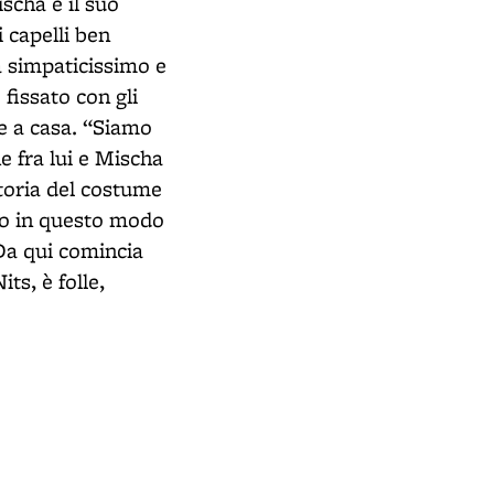
scha è il suo
 capelli ben
à simpaticissimo e
 fissato con gli
e a casa. “Siamo
 fra lui e Mischa
storia del costume
ro in questo modo
 Da qui comincia
ts, è folle,