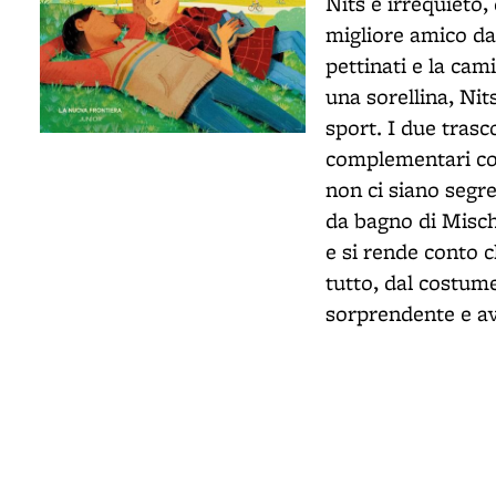
Nits è irrequieto,
migliore amico da
pettinati e la cam
una sorellina, Nit
sport. I due tras
complementari com
non ci siano segre
da bagno di Misch
e si rende conto c
tutto, dal costume
sorprendente e a