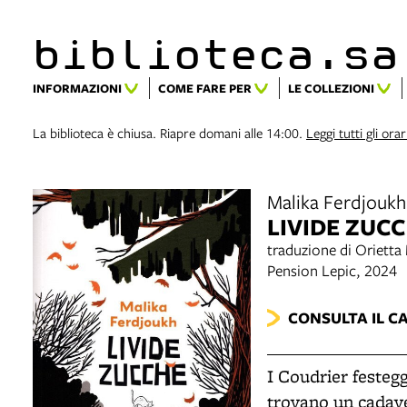
biblioteca.​s
INFORMAZIONI
COME FARE PER
LE COLLEZIONI
La biblioteca è chiusa. Riapre domani alle 14:00.
Leggi tutti gli orar
Malika Ferdjoukh
LIVIDE ZUC
traduzione di Orietta
Pension Lepic, 2024
CONSULTA IL C
I Coudrier festegg
trovano un cadaver