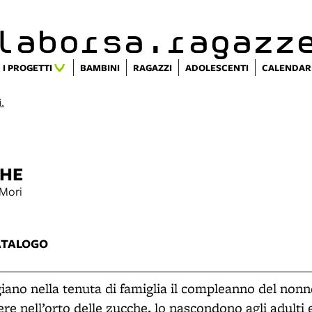
alaborsa.ragazz
I PROGETTI
BAMBINI
RAGAZZI
ADOLESCENTI
CALENDAR
i.
CHE
 Mori
ATALOGO
iano nella tenuta di famiglia il compleanno del nonn
e nell’orto delle zucche, lo nascondono agli adulti 