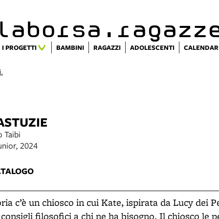
alaborsa.ragazz
I PROGETTI
BAMBINI
RAGAZZI
ADOLESCENTI
CALENDAR
i.
ASTUZIE
 Taibi
unior, 2024
ATALOGO
oria c’è un chiosco in cui Kate, ispirata da Lucy dei P
onsigli filosofici a chi ne ha bisogno. Il chiosco le 