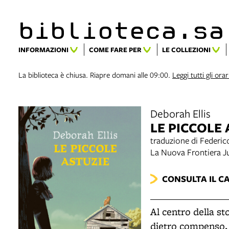
biblioteca.​s
INFORMAZIONI
COME FARE PER
LE COLLEZIONI
La biblioteca è chiusa. Riapre domani alle 09:00.
Leggi tutti gli orar
Deborah Ellis
LE PICCOLE 
traduzione di Federico
La Nuova Frontiera J
CONSULTA IL C
Al centro della st
dietro compenso, c