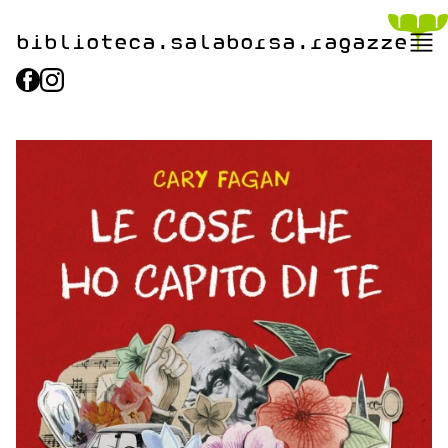
biblioteca.​salaborsa.ragazz
e