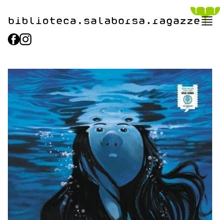
biblioteca.​salaborsa.ragazz
e