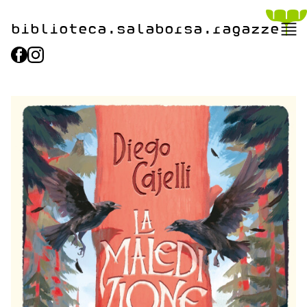
biblioteca.​salaborsa.ragazz
e