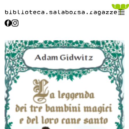
biblioteca.​salaborsa.ragazz
e