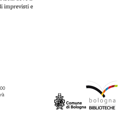
i imprevisti e
:00
arà