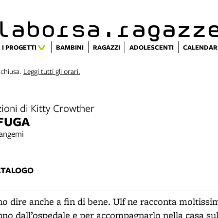
alaborsa.ragazz
I PROGETTI
BAMBINI
RAGAZZI
ADOLESCENTI
CALENDAR
 chiusa.
Leggi tutti gli orari.
azioni di Kitty Crowther
FUGA
Cangemi
ATALOGO
o dire anche a fin di bene. Ulf ne racconta moltissim
no dall’ospedale e per accompagnarlo nella casa sull