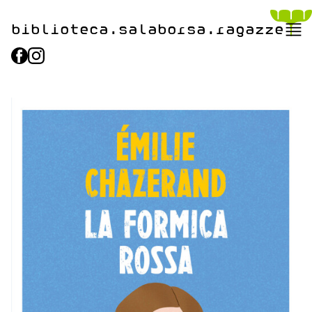
biblioteca.​salaborsa.ragazz
e