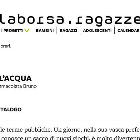
alaborsa.ragazz
I PROGETTI
BAMBINI
RAGAZZI
ADOLESCENTI
CALENDAR
 orari.
LL’ACQUA
 Immacolata Bruno
ATALOGO
lle terme pubbliche. Un giorno, nella sua vasca prefe
 conosce un sacco di nuovi giochi, è molto divertente