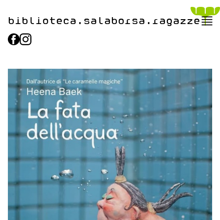
biblioteca.​salaborsa.ragazz
e