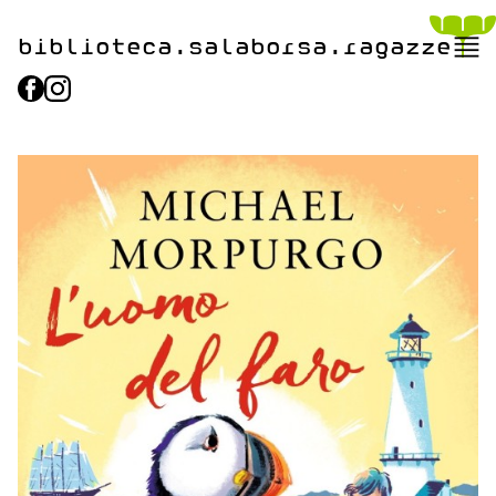
biblioteca.​salaborsa.ragazz
e