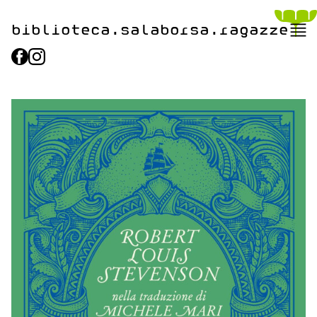
biblioteca.​salaborsa.ragazz
e