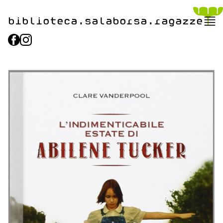
biblioteca.​salaborsa.ragazz
e