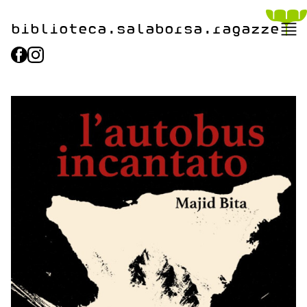
biblioteca.​salaborsa.ragazz
e