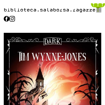
biblioteca.​salaborsa.ragazz
e