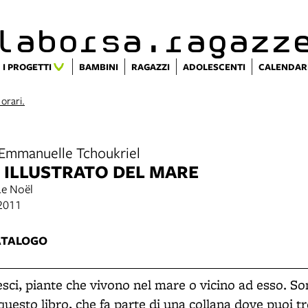
alaborsa.ragazz
I PROGETTI
BAMBINI
RAGAZZI
ADOLESCENTI
CALENDAR
 orari.
, Emmanuelle Tchoukriel
 ILLUSTRATO DEL MARE
Le Noël
 2011
ATALOGO
esci, piante che vivono nel mare o vicino ad esso. So
n questo libro, che fa parte di una collana dove puoi tr