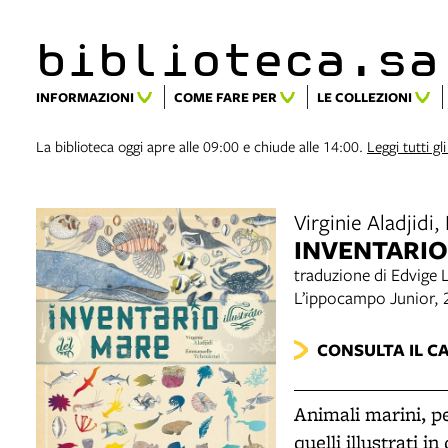
biblioteca.​s
INFORMAZIONI
COME FARE PER
LE COLLEZIONI
La biblioteca oggi apre alle 09:00 e chiude alle 14:00.
Leggi tutti gli
Virginie Aladjidi
INVENTARIO
traduzione di Edvige 
L’ippocampo Junior,
CONSULTA IL C
Animali marini, p
quelli illustrati i