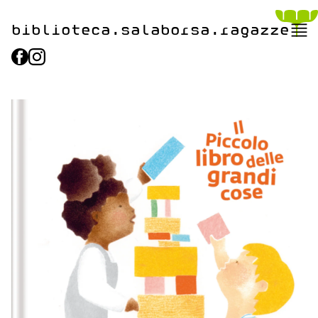
biblioteca.​salaborsa.ragazz
e