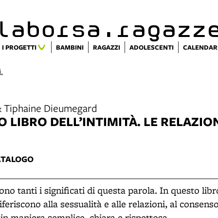
alaborsa.ragazz
I PROGETTI
BAMBINI
RAGAZZI
ADOLESCENTI
CALENDAR
i.
& Tiphaine Dieumegard
O LIBRO DELL’INTIMITÀ. LE RELAZIO
ATALOGO
ono tanti i significati di questa parola. In questo libr
feriscono alla sessualità e alle relazioni, al consenso 
o in maniera semplice, chiara e rispettosa.