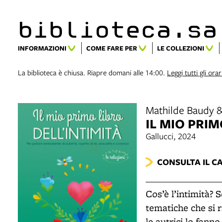
biblioteca.​s
INFORMAZIONI
COME FARE PER
LE COLLEZIONI
La biblioteca è chiusa. Riapre domani alle 14:00.
Leggi tutti gli orar
Mathilde Baudy 
IL MIO PRIM
Gallucci, 2024
CONSULTA IL C
Cos’è l’intimità? S
tematiche che si ri
le autrici lo fann