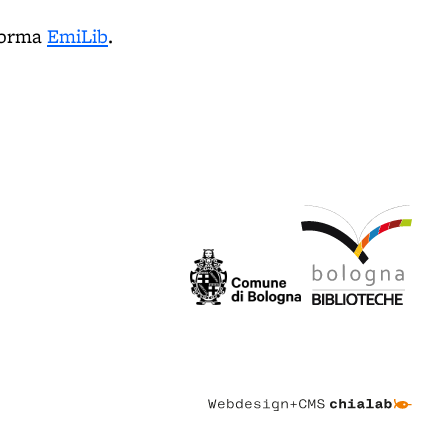
aforma
EmiLib
.