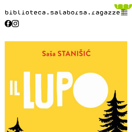
biblioteca.​salaborsa.ragazz
e