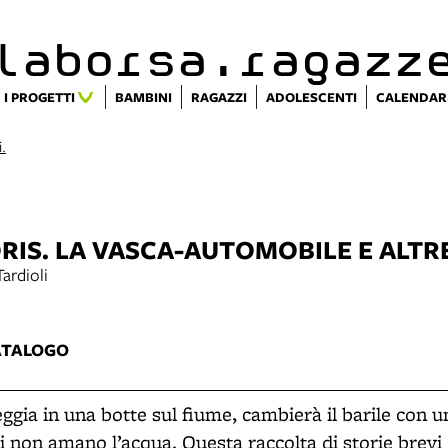
alaborsa.ragazz
I PROGETTI
BAMBINI
RAGAZZI
ADOLESCENTI
CALENDAR
i.
ORIS. LA VASCA-AUTOMOBILE E ALTR
ardioli
ATALOGO
leggia in una botte sul fiume, cambierà il barile con
ti non amano l’acqua. Questa raccolta di storie brevi 