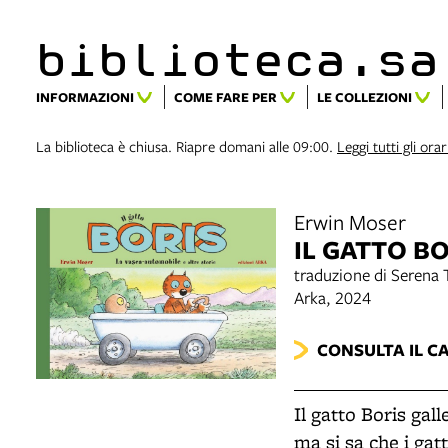
biblioteca.​s
INFORMAZIONI
COME FARE PER
LE COLLEZIONI
La biblioteca è chiusa. Riapre domani alle 09:00.
Leggi tutti gli orar
Erwin Moser
IL GATTO B
traduzione di Serena T
Arka, 2024
CONSULTA IL C
Il gatto Boris gal
ma si sa che i gat