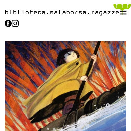
biblioteca.​salaborsa.ragazz
e