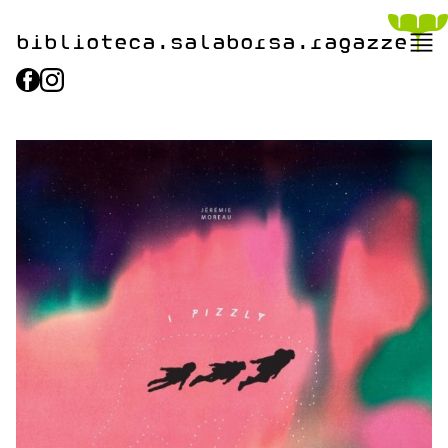
biblioteca.​salaborsa.ragazz
e