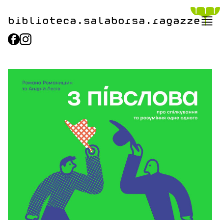
biblioteca.​salaborsa.ragazz
e