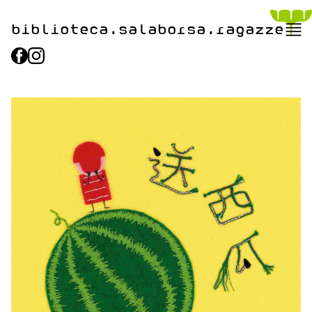
biblioteca.​salaborsa.ragazz
e