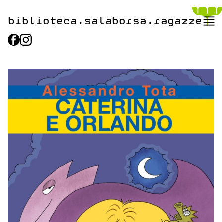
biblioteca.​salaborsa.ragazz
e