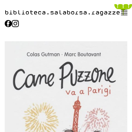
biblioteca.​salaborsa.ragazz
e