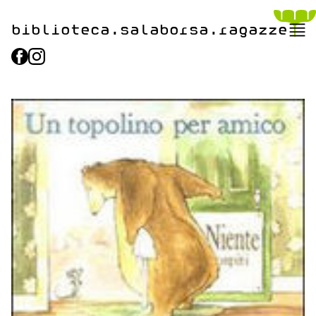
biblioteca.​salaborsa.ragazz
e