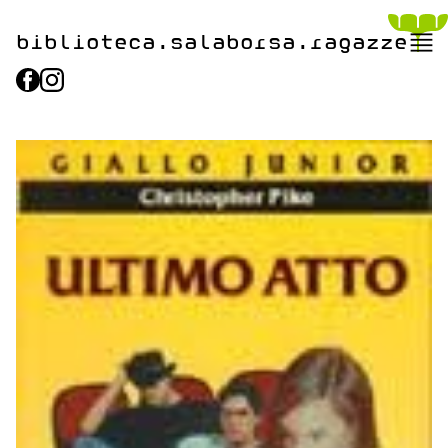
biblioteca.​salaborsa.ragazz
e