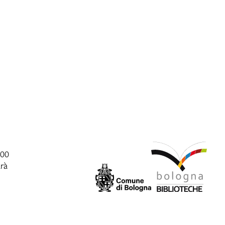
:00
arà