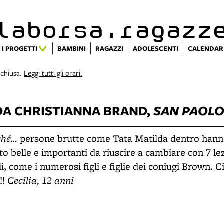
alaborsa.ragazz
I PROGETTI
BAMBINI
RAGAZZI
ADOLESCENTI
CALENDAR
 chiusa.
Leggi tutti gli orari.
DA
CHRISTIANNA BRAND,
SAN PAOL
rché…
persone brutte come Tata Matilda dentro hanno
o belle e importanti da riuscire a cambiare con 7 le
i, come i numerosi figli e figlie dei coniugi Brown. C
Cecilia, 12 anni
!!