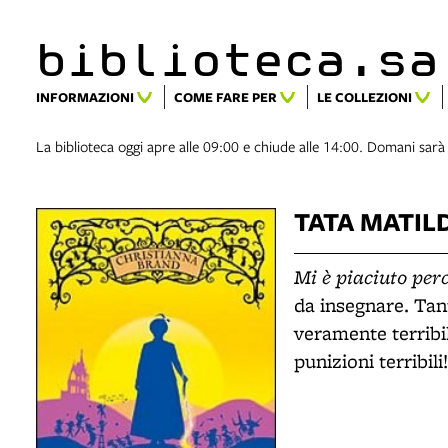
biblioteca.​s
INFORMAZIONI
COME FARE PER
LE COLLEZIONI
La biblioteca oggi apre alle 09:00 e chiude alle 14:00. Domani sarà
TATA MATIL
Mi è piaciuto pe
da insegnare. Tant
veramente terribil
punizioni terribili!