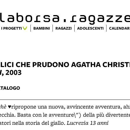
alaborsa.ragazz
I PROGETTI
BAMBINI
RAGAZZI
ADOLESCENTI
CALENDAR
LLICI CHE PRUDONO
AGATHA CHRIST
I
, 2003
ATALOGO
chè
♥ripropone una nuova, avvincente avventura, ahi
cchia. Basta con le avventure\") della più divertent
Lucrezia 13 anni
tori nella storia del giallo.