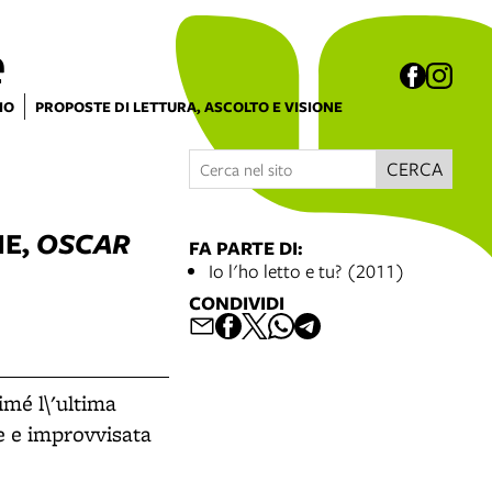
e
IO
PROPOSTE DI LETTURA, ASCOLTO E VISIONE
CERCA
IE,
OSCAR
FA PARTE DI:
Io l'ho letto e tu? (2011)
CONDIVIDI
mé l\'ultima
e e improvvisata