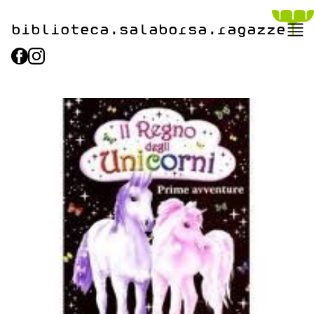
biblioteca.​salaborsa.ragazz
e