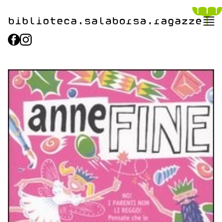
biblioteca.​salaborsa.ragazz
e