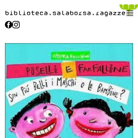
biblioteca.​salaborsa.ragazz
e