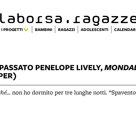
alaborsa.ragazz
I PROGETTI
BAMBINI
RAGAZZI
ADOLESCENTI
CALENDAR
 PASSATO
PENELOPE LIVELY,
MONDA
PER)
rché…
non ho dormito per tre lunghe notti. “Spavento