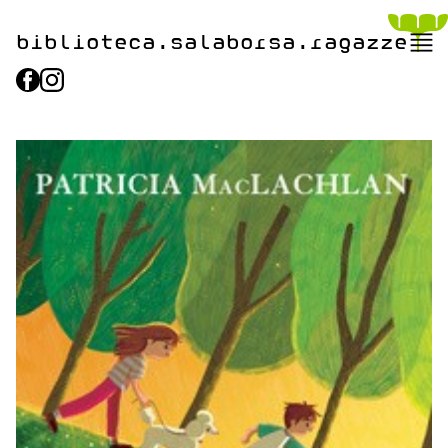
biblioteca.​salaborsa.ragazz
e