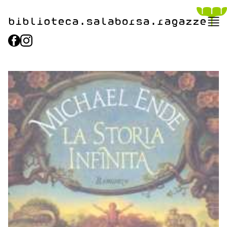
biblioteca.​salaborsa.ragazz
e