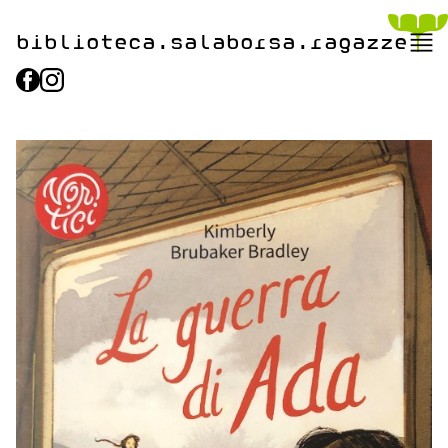
biblioteca.​salaborsa.ragazz
e