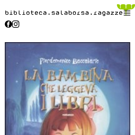
biblioteca.​salaborsa.ragazz
e