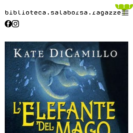
biblioteca.​salaborsa.ragazz
e