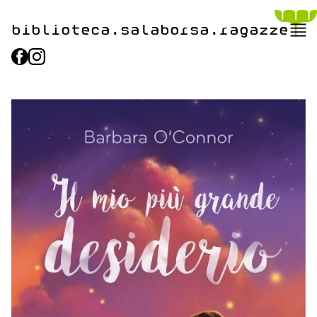
biblioteca.​salaborsa.ragazz
e