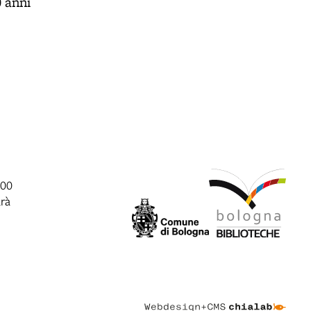
0 anni
:00
arà