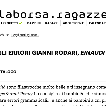
alaborsa.ragazz
I PROGETTI
BAMBINI
RAGAZZI
ADOLESCENTI
CALENDAR
 chiusa.
Leggi tutti gli orari.
GLI ERRORI
GIANNI RODARI,
EINAUDI
ATALOGO
chè
sono filastrocche molto belle e ti insegnano com
ope 9 anni Penny
Lo consiglio ai bambini/e che stan
are errori grammaticali... e anche ai bambini a cui p