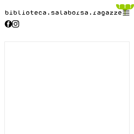
biblioteca.​salaborsa.ragazz
e