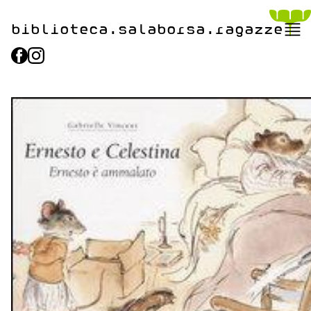
biblioteca.​salaborsa.ragazz
e